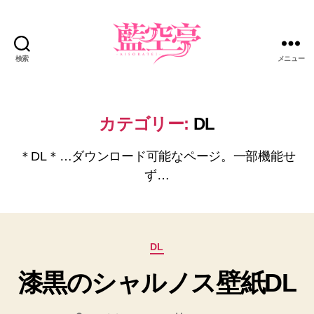
検索
メニュー
藍
空
亭
カテゴリー:
DL
＊DL＊…ダウンロード可能なページ。一部機能せ
ず…
カ
DL
テ
漆黒のシャルノス壁紙DL
ゴ
リ
ー