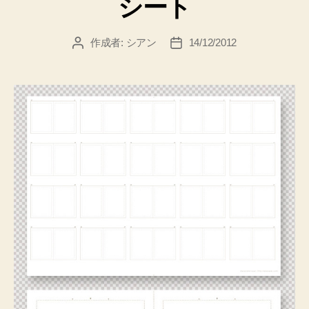
シート
ー
作成者:
シアン
14/12/2012
投
投
稿
稿
者
日