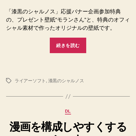
「漆黒のシャルノス」応援バナー企画参加特典
の、プレゼント壁紙”モランさん”と、特典のオフィ
シャル素材で作ったオリジナルの壁紙です。
“漆
続きを読む
黒
の
シ
ャ
ライアーソフト
,
漆黒のシャルノス
タ
ル
グ
ノ
ス
壁
カ
DL
紙
テ
DL”
漫画を構成しやすくする
ゴ
リ