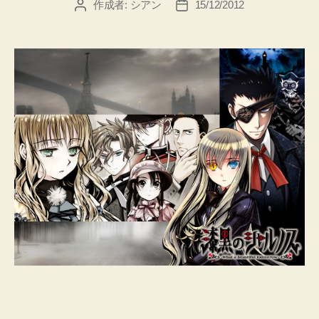
作成者:
シアン
15/12/2012
投
投
稿
稿
者
日