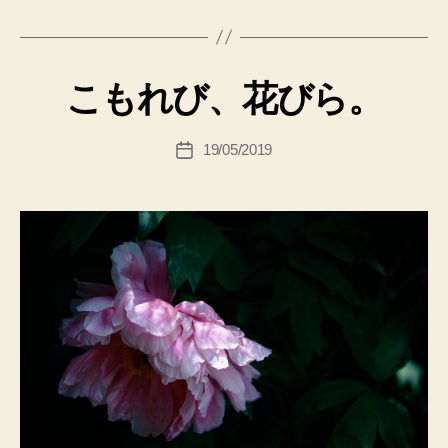
こもれび、花びら。
19/05/2019
投
稿
日