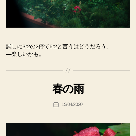
試しに3:2の2倍で6:2と言うはどうだろう。
—楽しいかも。
春の雨
19/04/2020
投
稿
日