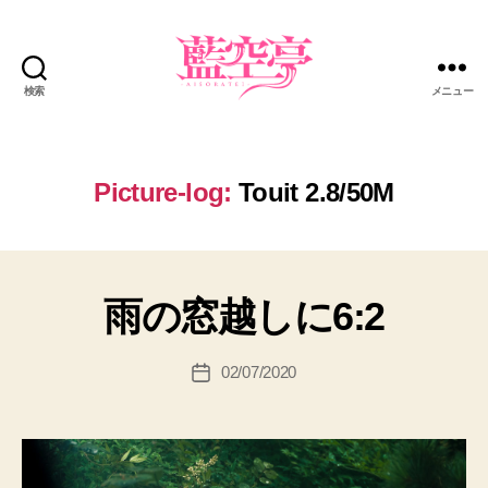
検索
メニュー
藍
空
亭
Picture-log:
Touit 2.8/50M
雨の窓越しに6:2
02/07/2020
投
稿
日