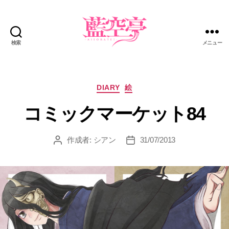
検索
メニュー
藍
空
亭
カ
DIARY
絵
テ
コミックマーケット84
ゴ
リ
ー
作成者:
シアン
31/07/2013
投
投
稿
稿
者
日