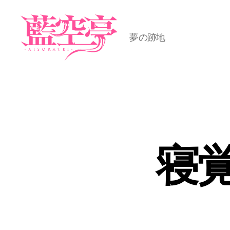
夢の跡地
藍
空
亭
寝