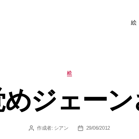
絵
カ
絵
テ
ゴ
覚めジェーン
リ
ー
作成者:
シアン
29/06/2012
投
投
稿
稿