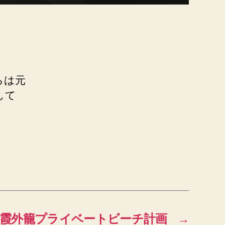
らは元
して
霞外籠プライベートビーチ計画
→