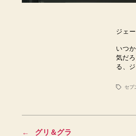
ジェー
いつか
気だろ
る、ジ
セブ
タ
グ
←
グリ＆グラ