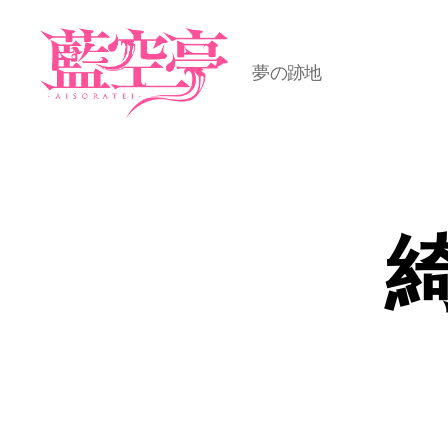
夢の跡地
藍
空
亭