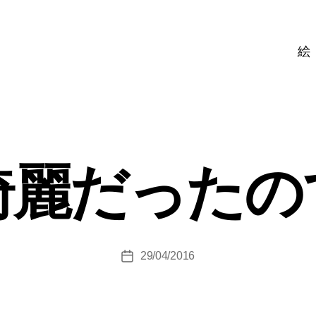
絵
綺麗だったの
29/04/2016
投
稿
日