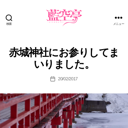
検索
メニュー
藍
空
亭
赤城神社にお参りしてま
いりました。
20/02/2017
投
稿
日