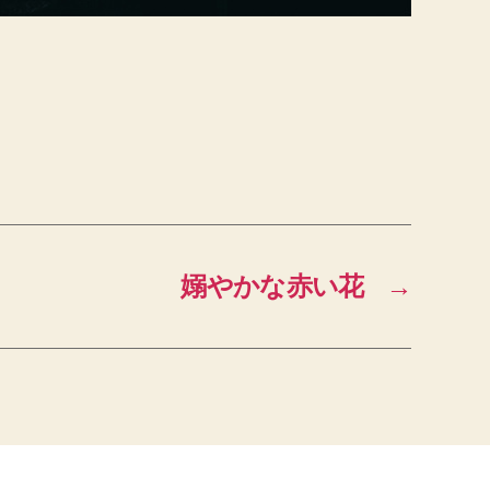
嫋やかな赤い花
→