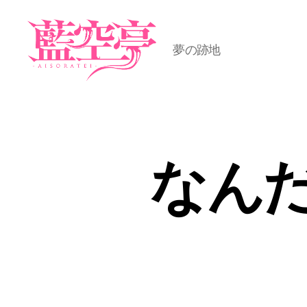
夢の跡地
藍
空
亭
なん