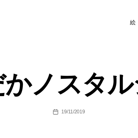
絵
だかノスタル
19/11/2019
投
稿
日