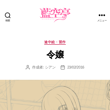
検索
メニュー
藍
空
亭
カ
途中絵・習作
テ
令嬢
ゴ
リ
ー
作成者:
シアン
23/02/2016
投
投
稿
稿
者
日