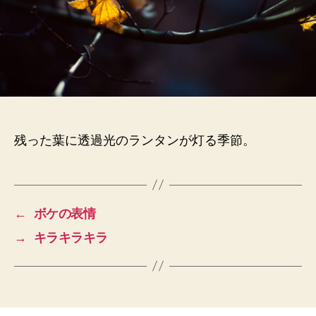
残った葉に透過光のランタンが灯る季節。
←
ボケの表情
→
キラキラキラ