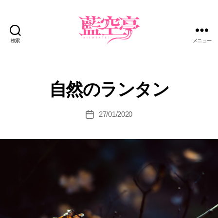
検索
メニュー
藍
空
亭
自然のランタン
27/01/2020
投
稿
日